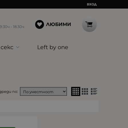
ВХОД
ЛЮБИМИ
30ч - 18:30ч
секс
Left by one
реди по: