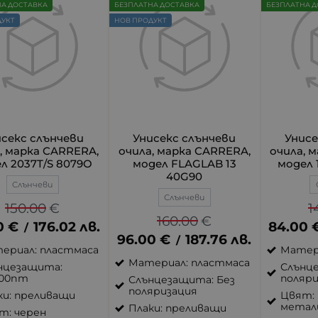
НА ДОСТАВКА
БЕЗПЛАТНА ДОСТАВКА
БЕЗПЛАТНА Д
ДУКТ
НОВ ПРОДУКТ
исекс слънчеви
Унисекс слънчеви
Унисе
, марка CARRERA,
очила, марка CARRERA,
oчила, 
л 2037T/S 8079O
модел FLAGLAB 13
модел 
40G90
Слънчеви
Слънчеви
150.00
€
1
160.00
€
0
€
176.02
лв.
84.00
/
96.00
€
187.76
лв.
/
ериал: пластмаса
Матер
Материал: пластмаса
нцезащита:
Слънце
00nm
поляри
Слънцезащита: Без
поляризация
ки: преливащи
Цвят:
метал
Плаки: преливащи
т: черен