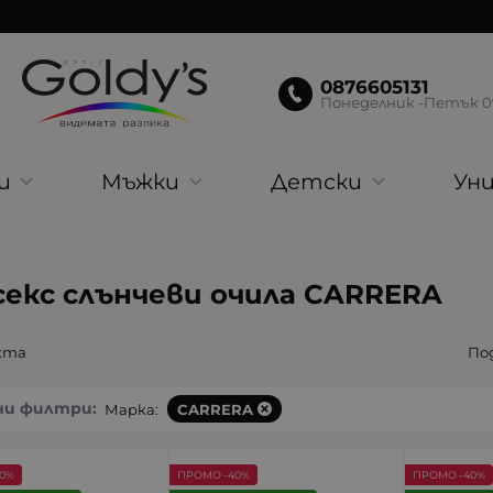
0876605131
Понеделник -Петък 09:
и
Мъжки
Детски
Уни
секс слънчеви очила CARRERA
кта
Под
ни филтри:
Марка:
CARRERA
0%
ПРОМО -40%
ПРОМО -40%