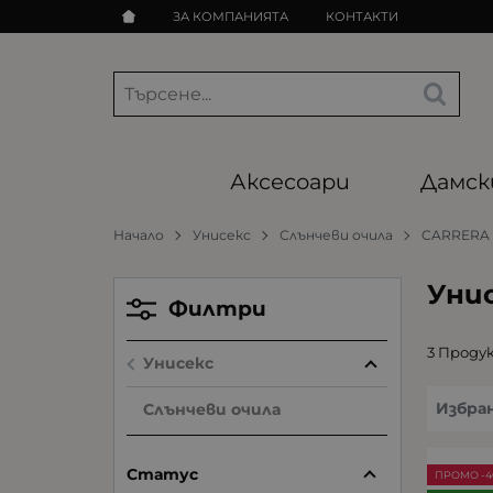
ЗА КОМПАНИЯТА
КОНТАКТИ
Аксесоари
Дамск
Начало
Унисекс
Слънчеви очила
CARRERA
Уни
Филтри
3 Проду
Унисекс
Избра
Слънчеви очила
Статус
ПРОМО -4