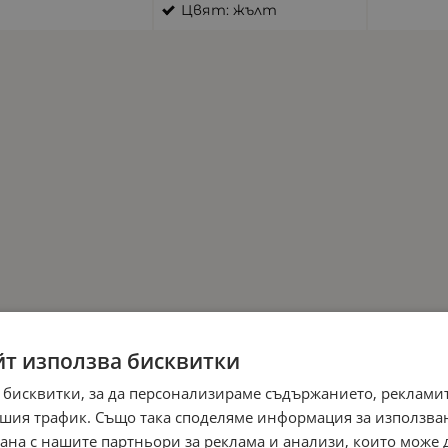
Цвят: жълт
йт използва бисквитки
 бисквитки, за да персонализираме съдържанието, рекламит
шия трафик. Също така споделяме информация за използва
рана с нашите партньори за реклама и анализи, които може