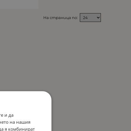
На страница по:
е и да
нето на нашия
 да я комбинират