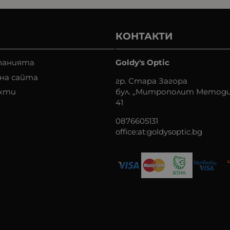
КОНТАКТИ
панията
Goldy's Optic
на сайта
гр. Стара Загора
кти
бул. „Митрополит Методи
41
0876605131
office:at:goldysoptic.bg