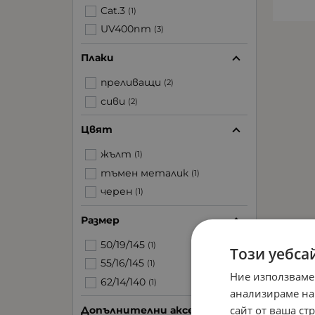
Cat.3
(1)
UV400nm
(3)
Плаки
преливащи
(2)
сиви
(2)
Цвят
жълт
(1)
тъмен металик
(1)
черен
(1)
Размер
50/19/145
(1)
Този уебса
55/16/145
(1)
Ние използваме
62/14/140
(1)
анализираме на
сайт от ваша ст
Допълнителни аксесоари