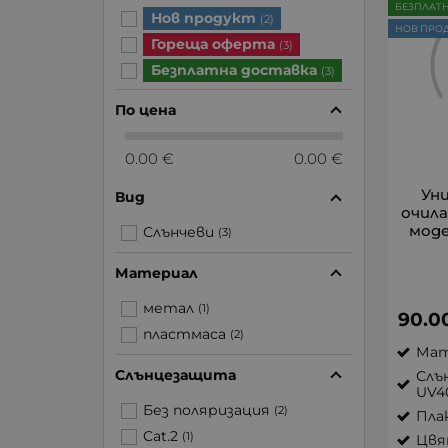
БЕЗПЛАТ
Нов продукт
(2)
НОВ ПРО
Гореща оферта
(3)
Безплатна доставка
(3)
По цена
0.00 €
0.00 €
Ун
Вид
очила
моде
Слънчеви
(3)
Материал
метал
(1)
90.0
пластмаса
(2)
Мат
Слънцезащита
Слъ
UV4
Без поляризация
(2)
Пла
Cat.2
(1)
Цвя