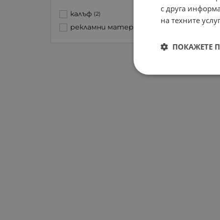
с друга информа
калъф
(2)
на техните услуг
рекламни материали
(2)
ПОКАЖЕТЕ 