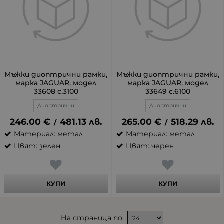
Мъжки диоптрични рамки,
Мъжки диоптрични рамки,
марка JAGUAR, модел
марка JAGUAR, модел
33608 c.3100
33649 c.6100
Диоптрични
Диоптрични
246.00
€
481.13
лв.
265.00
€
518.29
лв.
/
/
Материал: метал
Материал: метал
Цвят: зелен
Цвят: черен
КУПИ
КУПИ
На страница по: