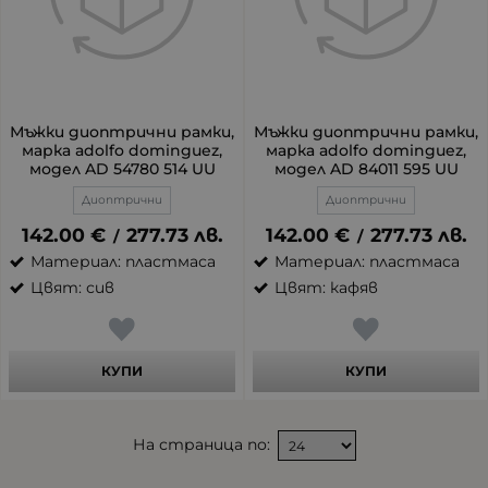
Мъжки диоптрични рамки,
Мъжки диоптрични рамки,
марка adolfo dominguez,
марка adolfo dominguez,
модел AD 54780 514 UU
модел AD 84011 595 UU
Диоптрични
Диоптрични
142.00
€
277.73
лв.
142.00
€
277.73
лв.
/
/
Материал: пластмаса
Материал: пластмаса
Цвят: сив
Цвят: кафяв
КУПИ
КУПИ
На страница по: