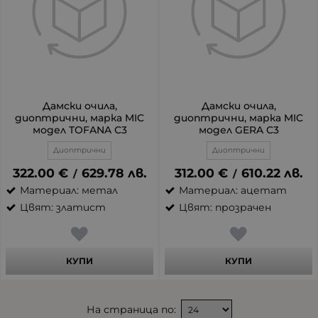
Дамски очила,
Дамски очила,
диоптрични, марка MIC
диоптрични, марка MIC
модел TOFANA С3
модел GERA C3
Диоптрични
Диоптрични
322.00
€
629.78
лв.
312.00
€
610.22
лв.
/
/
Материал: метал
Материал: ацетат
Цвят: златист
Цвят: прозрачен
КУПИ
КУПИ
На страница по: