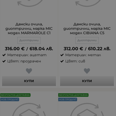
Дамски очила,
Дамски очила,
диоптрични, марка MIC
диоптрични, марка MIC
модел MARMAROLE С1
модел CIBIANA С5
Диоптрични
Диоптрични
316.00
€
618.04
лв.
312.00
€
610.22
лв.
/
/
Материал: ацетат
Материал: метал
Цвят: прозрачен
Цвят: сив
КУПИ
КУПИ
БЕЗПЛАТНА ДОСТАВКА
БЕЗПЛАТНА ДОСТАВКА
НОВ ПРОДУКТ
НОВ ПРОДУКТ