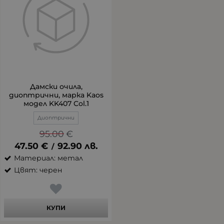
Дамски очила,
диоптрични, марка Kaos
модел KK407 Col.1
Диоптрични
95.00
€
47.50
€
92.90
лв.
/
Материал: метал
Цвят: черен
КУПИ