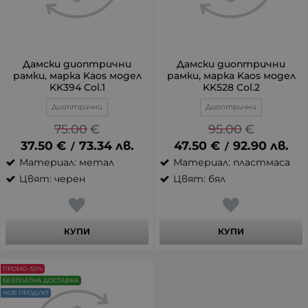
Дамски диоптрични
Дамски диоптрични
рамки, марка Kaos модел
рамки, марка Kaos модел
KK394 Col.1
KK528 Col.2
Диоптрични
Диоптрични
75.00
€
95.00
€
37.50
€
73.34
лв.
47.50
€
92.90
лв.
/
/
Материал: метал
Материал: пластмаса
Цвят: черен
Цвят: бял
КУПИ
КУПИ
ПРОМО -50%
БЕЗПЛАТНА ДОСТАВКА
НОВ ПРОДУКТ