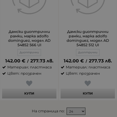
Дамски диоптрични
Дамски диоптрични
рамки, марка adolfo
рамки, марка adolfo
dominguez, модел AD
dominguez, модел AD
54852 566 UI
54852 512 UI
Диоптрични
Диоптрични
142.00
€
277.73
лв.
142.00
€
277.73
лв.
/
/
Материал: пластмаса
Материал: пластмаса
Цвят: прозрачен
Цвят: прозрачен
КУПИ
КУПИ
На страница по: