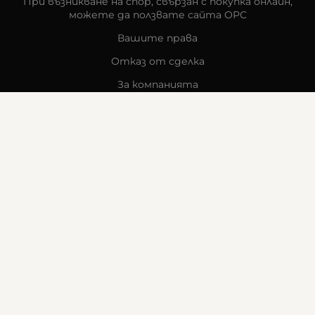
При възникване на спор, свързан с покупка онлайн,
можете да ползвате сайта ОРС
Вашите права
Отказ от сделка
За компанията
Карта на сайта
Контакти
КОНТАКТИ
Goldy's Optic
гр. Стара Загора
бул. „Митрополит Методи Кусев“ 41
0876605131
office:at:goldysoptic.bg