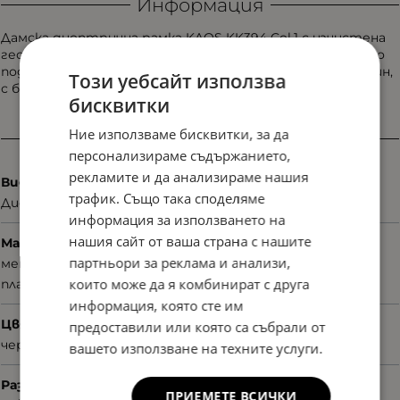
Информация
Дамска диоптрична рамка KAOS KK394 Col.1 с изчистена
геометрия и модерно градско излъчване. Модел, който
подчертава лицето по елегантен и ненатрапчив начин,
Този уебсайт използва
с баланс между стил и комфорт.
бисквитки
Ние използваме бисквитки, за да
Характеристики
персонализираме съдържанието,
рекламите и да анализираме нашия
Вид
трафик. Също така споделяме
Диоптрични
информация за използването на
нашия сайт от ваша страна с нашите
Материал
партньори за реклама и анализи,
метал
които може да я комбинират с друга
пластмаса
информация, която сте им
Цвят
предоставили или която са събрали от
черен
вашето използване на техните услуги.
Размер
ПРИЕМЕТЕ ВСИЧКИ