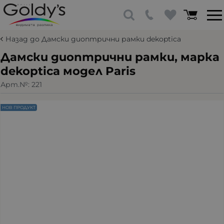
Назад до Дамски диоптрични рамки dekoptica
Дамски диоптрични рамки, марка
dekoptica модел Paris
Арт.№:
221
НОВ ПРОДУКТ