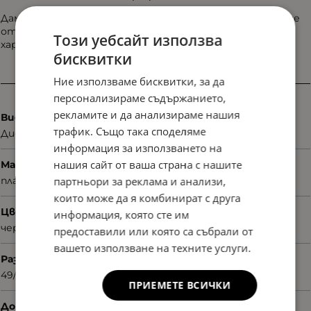
Дамска диоптрична рамка Dekoptica Paris с вдъхновение
от съвременната градска мода. Изискана рамка с
Този уебсайт използва
характерно присъствие.
бисквитки
Ние използваме бисквитки, за да
Характеристики
персонализираме съдържанието,
рекламите и да анализираме нашия
Вид
трафик. Също така споделяме
Диоптрични
информация за използването на
нашия сайт от ваша страна с нашите
Материал
партньори за реклама и анализи,
пластмаса
които може да я комбинират с друга
Цвят
информация, която сте им
черен
предоставили или която са събрали от
вашето използване на техните услуги.
Размер
49/17/145
ПРИЕМЕТЕ ВСИЧКИ
Допълнителни аксесоари