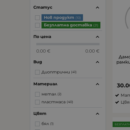
Статус
Нов продукт
(10)
Безплатна доставка
(21)
По цена
0.00 €
0.00 €
Дам
рамки
Вид
Диоптрични
(41)
Материал
30.0
метал
(2)
Мат
пластмаса
Цвя
(40)
Цвят
бял
(1)
БЕЗПЛАТ