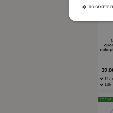
ПОКАЖЕТЕ 
дио
dekopt
39.8
Мат
Цвя
БЕЗПЛАТ