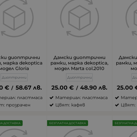
ски диоптрични
Дамски диоптрични
Дамск
, марка dekoptica
рамки, марка dekoptica,
рамки, м
модел Gloria
модел Marta col.2010
мо
Диоптрични
Диоптрични
Д
0
€
58.67
лв.
25.00
€
48.90
лв.
25.00
/
/
ериал: пластмаса
Материал: пластмаса
Матер
т: прозрачен
Цвят: кафяв
Цвят: 
НА ДОСТАВКА
БЕЗПЛАТНА ДОСТАВКА
БЕЗПЛАТНА Д