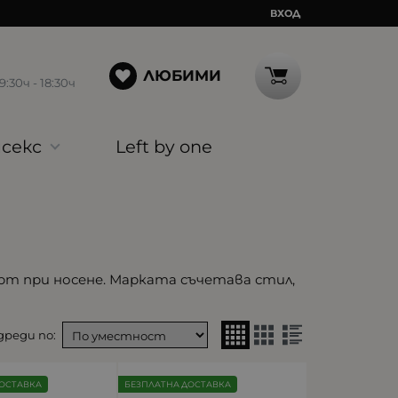
ВХОД
ЛЮБИМИ
30ч - 18:30ч
секс
Left by one
орт при носене. Марката съчетава стил,
реди по:
ОСТАВКА
БЕЗПЛАТНА ДОСТАВКА