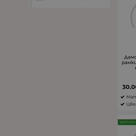
49/18/145
(1)
50/16/135
(1)
50/17/145
(1)
50/17/147
(1)
50/20/145
(1)
51/17/140
(1)
51/20/145
(2)
Дам
52/16/150
(2)
рамки
52/17/140
(1)
52/17/145
(1)
52/18/155
(3)
30.0
53/15/137
(1)
Мат
53/16/137
(1)
Цвя
53/17/138
(1)
53/17/150
(1)
БЕЗПЛАТ
53/18/140
(1)
54/16/137
(3)