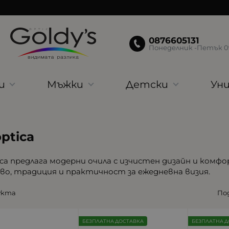
0876605131
Понеделник -Петък 09:
и
Мъжки
Детски
Уни
ptica
ica предлага модерни очила с изчистен дизайн и комф
во, традиция и практичност за ежедневна визия.
укта
Под
БЕЗПЛАТНА ДОСТАВКА
БЕЗПЛАТНА Д