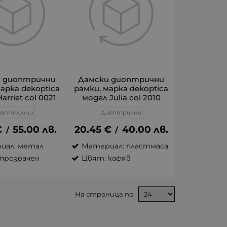
и диоптрични
Дамски диоптрични
марка dekoptica
рамки, марка dekoptica
arriet col 0021
модел Julia col 2010
иоптрични
Диоптрични
€
55.00
лв.
20.45
€
40.00
лв.
/
/
иал: метал
Материал: пластмаса
прозрачен
Цвят: кафяв
На страница по: