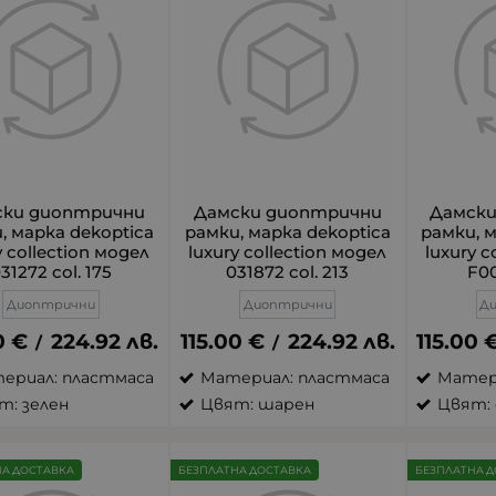
ски диоптрични
Дамски диоптрични
Дамск
, марка dekoptica
рамки, марка dekoptica
рамки, 
y collection модел
luxury collection модел
luxury c
31272 col. 175
031872 col. 213
F00
Диоптрични
Диоптрични
Д
0
€
224.92
лв.
115.00
€
224.92
лв.
115.00
/
/
ериал: пластмаса
Материал: пластмаса
Матер
т: зелен
Цвят: шарен
Цвят: 
НА ДОСТАВКА
БЕЗПЛАТНА ДОСТАВКА
БЕЗПЛАТНА Д