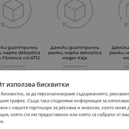
ски диоптрични
Дамски диоптрични
Дамск
, марка dekoptica
рамки, марка dekoptica
рамки, 
 Florence col.4712
модел Kaja
мо
Диоптрични
Диоптрични
Д
00
€
88.01
лв.
30.00
€
58.67
лв.
30.00
/
/
йт използва бисквитки
ериал: пластмаса
Материал: пластмаса
Матер
т: синьо зелен
Цвят: гланц
Цвят: 
 бисквитки, за да персонализираме съдържанието, рекламит
шия трафик. Също така споделяме информация за използва
рана с нашите партньори за реклама и анализи, които може
ция, която сте им предоставили или която са събрали от в
НА ДОСТАВКА
БЕЗПЛАТНА ДОСТАВКА
БЕЗПЛАТНА Д
и.