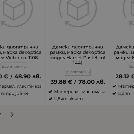
ки диоптрични
Дамски диоптрични
Дамск
, марка dekoptica
рамки, марка dekoptica
рамки, 
л Victor col.1108
модел Harriet Pastel col
модел H
1441
Диоптрични
Д
Диоптрични
0
€
48.90
лв.
28.12
/
39.88
€
78.00
лв.
/
ериал: пластмаса
Матер
Материал: пластмаса
т: прозрачен
Цвят: 
Цвят: жълт
2