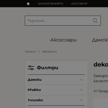
ЗА КОМПАНИЯТА
КОНТАКТИ
Аксесоари
Дамск
Начало
dekoptica
deko
Филтри
Dekopt
Дамски
качест
Мъжки
41 Прод
Унисекс