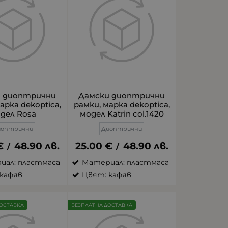
и диоптрични
Дамски диоптрични
арка dekoptica,
рамки, марка dekoptica,
дел Rosa
модел Katrin col.1420
иоптрични
Диоптрични
€
48.90
лв.
25.00
€
48.90
лв.
/
/
иал: пластмаса
Материал: пластмаса
кафяв
Цвят: кафяв
ОСТАВКА
БЕЗПЛАТНА ДОСТАВКА