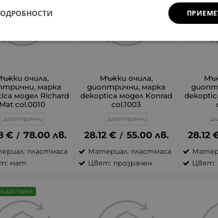
ПОДРОБНОСТИ
ПРИЕМЕ
Мъжки очила,
Мъжки очила,
Мъж
птрични, марка
диоптрични, марка
диопт
ica модел Richard
dekoptica модел Konrad
dekoptic
Mat col.0010
col.1003
Диоптрични
Диоптрични
Д
8
€
78.00
лв.
28.12
€
55.00
лв.
28.12
/
/
ериал: пластмаса
Материал: пластмаса
Матер
т: мат
Цвят: прозрачен
Цвят: 
НА ДОСТАВКА