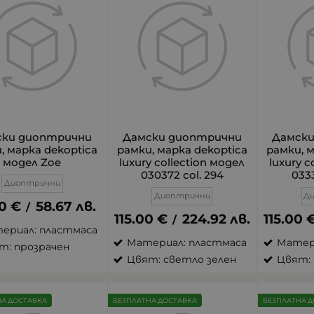
ски диоптрични
Дамски диоптрични
Дамск
, марка dekoptica
рамки, марка dekoptica
рамки, 
модел Zoe
luxury collection модел
luxury c
030372 col. 294
0333
Диоптрични
Диоптрични
Д
0
€
58.67
лв.
/
115.00
€
224.92
лв.
115.00
/
ериал: пластмаса
Материал: пластмаса
Матер
т: прозрачен
Цвят: светло зелен
Цвят: 
НА ДОСТАВКА
БЕЗПЛАТНА ДОСТАВКА
БЕЗПЛАТНА Д