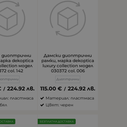
и диоптрични
Дамски диоптрични
марка dekoptica
рамки, марка dekoptica
ollection модел
luxury collection модел
72 col. 142
030372 col. 006
иоптрични
Диоптрични
€
224.92
лв.
115.00
€
224.92
лв.
/
/
иал: пластмаса
Материал: пластмаса
бял
Цвят: черен
ОСТАВКА
БЕЗПЛАТНА ДОСТАВКА