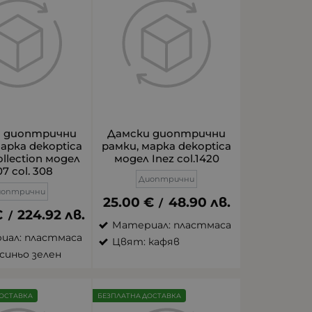
и диоптрични
Дамски диоптрични
марка dekoptica
рамки, марка dekoptica
ollection модел
модел Inez col.1420
7 col. 308
Диоптрични
иоптрични
25.00
€
48.90
лв.
/
€
224.92
лв.
/
Материал: пластмаса
иал: пластмаса
Цвят: кафяв
синьо зелен
ОСТАВКА
БЕЗПЛАТНА ДОСТАВКА