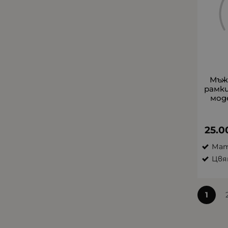
Мъж
рамки
моде
25.0
Мат
Цвя
1