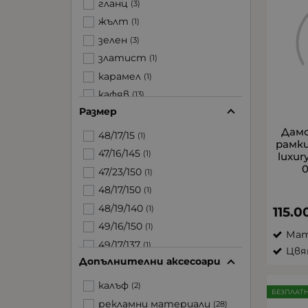
гланц
(3)
жълт
(1)
зелен
(3)
златист
(1)
карамел
(1)
кафяв
(13)
Размер
лилав
(1)
мат
Дам
(3)
48/17/15
(1)
рамки
прозрачен
(12)
47/16/145
(1)
luxur
светло зелен
0
(1)
47/23/150
(1)
сив
(2)
48/17/150
(1)
син
(4)
48/19/140
(1)
115.0
синьо зелен
(2)
49/16/150
(1)
Мат
червен
(1)
49/17/137
(1)
Цвя
черен
(13)
Допълнителни аксесоари
49/17/145
(1)
шарен
(2)
49/17/150
(2)
калъф
(2)
БЕЗПЛАТ
49/18/137
(1)
рекламни материали
(28)