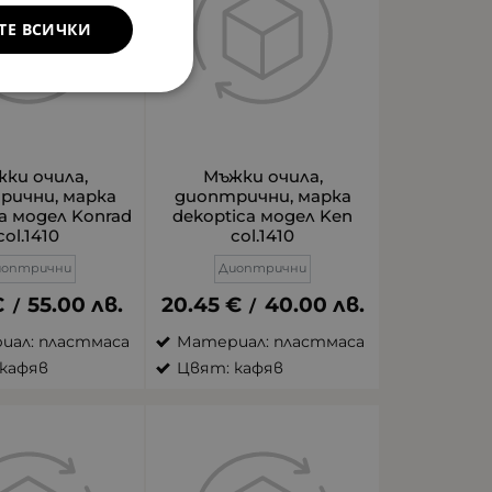
ТЕ ВСИЧКИ
ки очила,
Мъжки очила,
рични, марка
диоптрични, марка
a модел Konrad
dekoptica модел Ken
col.1410
col.1410
иоптрични
Диоптрични
€
55.00
лв.
20.45
€
40.00
лв.
/
/
иал: пластмаса
Материал: пластмаса
кафяв
Цвят: кафяв