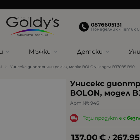
0876605131
Понеделник -Петък 09:
и
Мъжки
Детски
Уни
N
Унисекс диоптрични рамки, марка BOLON, модел BJ7085 B90
Унисекс диоптр
BOLON, модел B
Арт.№:
946
Този продукт е с
безп
137.00
€
267.95
/