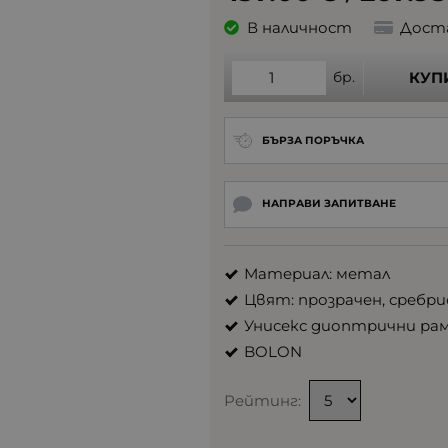
В наличност
Дост
бр.
КУП
БЪРЗА ПОРЪЧКА
НАПРАВИ ЗАПИТВАНЕ
Материал: метал
Цвят: прозрачен, сребр
Унисекс диоптрични ра
BOLON
Рейтинг: