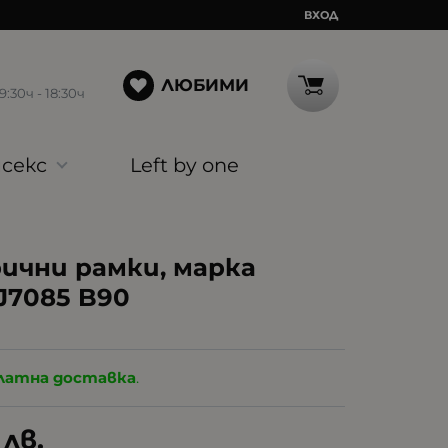
ВХОД
ЛЮБИМИ
30ч - 18:30ч
секс
Left by one
ични рамки, марка
J7085 B90
латна доставка
.
лв.