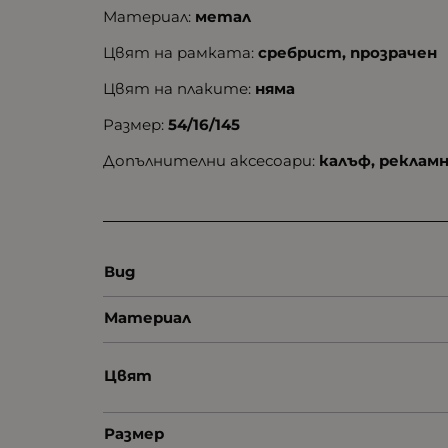
Материал:
метал
Цвят на рамката:
сребрист, прозрачен
Цвят на плаките:
няма
Размер:
54/16/145
Допълнителни аксесоари:
калъф, реклам
Вид
Материал
Цвят
Размер