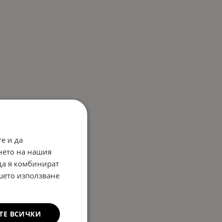
е и да
нето на нашия
 да я комбинират
ашето използване
ТЕ ВСИЧКИ