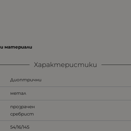
ни материали
Характеристики
Диоптрични
метал
прозрачен
сребрист
54/16/145