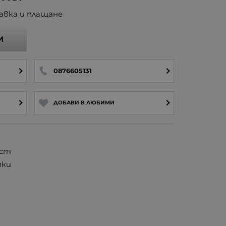
авка и плащане
И
0876605131
ДОБАВИ В ЛЮБИМИ
ист
мки