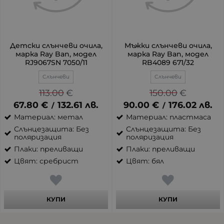
Детски слънчеви очила,
Мъжки слънчеви очила,
марка Ray Ban, модел
марка Ray Ban, модел
RJ9067SN 7050/11
RB4089 671/32
Слънчеви
Слънчеви
113.00
€
150.00
€
67.80
€
132.61
лв.
90.00
€
176.02
лв.
/
/
Материал: метал
Материал: пластмаса
Слънцезащита: Без
Слънцезащита: Без
поляризация
поляризация
Плаки: преливащи
Плаки: преливащи
Цвят: сребрист
Цвят: бял
КУПИ
КУПИ