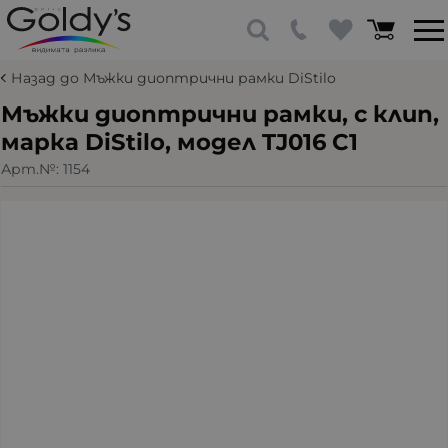
Назад до Мъжки диоптрични рамки DiStilo
Мъжки диоптрични рамки, с клип,
марка DiStilo, модел TJ016 C1
Арт.№:
1154