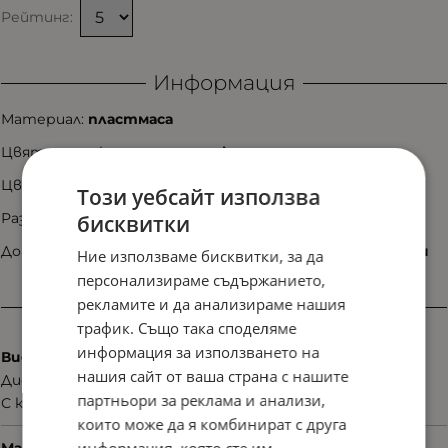
Рейтинг:
Информация
Материал:
пластмаса
Цвят на рамката:
черен; на клип: черен
Цвят на плаките:
няма
Този уебсайт използва
Размер:
53/14/140
бисквитки
Допълнителни аксесоари:
калъф, рекламни материали
Ние използваме бисквитки, за да
персонализираме съдържанието,
рекламите и да анализираме нашия
Характеристики
трафик. Също така споделяме
информация за използването на
Вид
нашия сайт от ваша страна с нашите
Диоптрични
партньори за реклама и анализи,
С клип
които може да я комбинират с друга
Материал