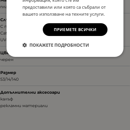
информация, която сте им
пластмаса
предоставили или която са събрали от
вашето използване на техните услуги.
Слънцезащита
С поляризация
ПРИЕМЕТЕ ВСИЧКИ
Cat.3
UV400nm
ПОКАЖЕТЕ ПОДРОБНОСТИ
Цвят
черен
Размер
53/14/140
Допълнителни аксесоари
калъф
рекламни материали