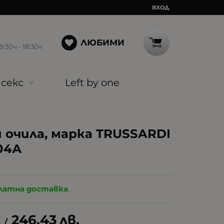
ВХОД
ЛЮБИМИ
30ч - 18:30ч
секс
Left by one
 очила, марка TRUSSARDI
04А
латна доставка
.
€
246.43
лв.
/