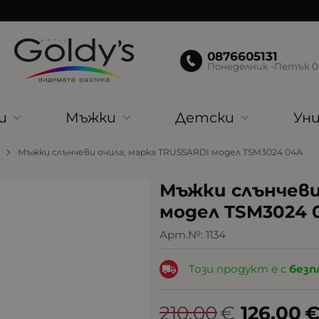
0876605131
Понеделник -Петък 09:
и
Мъжки
Детски
Уни
Мъжки слънчеви очила, марка TRUSSARDI модел TSM3024 04А
Мъжки слънчеви
модел TSM3024 
Арт.№:
1134
Този продукт е с
безп
210.00
€
126.00