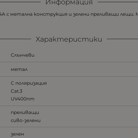
Информация
04A с метална конструкция и зелени преливащи лещи. М
Характеристики
Слънчеви
метал
С поляризация
Cat.3
UV400nm
преливащи
сиво-зелени
зелен