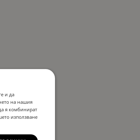
е и да
нето на нашия
 да я комбинират
ашето използване