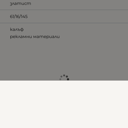
златист
61/16/145
калъф
рекламни материали