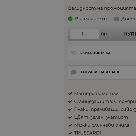
Валидност на промоцият
В наличност
Дост
бр.
КУП
БЪРЗА ПОРЪЧКА
НАПРАВИ ЗАПИТВАНЕ
Материал: метал
Слънцезащита: С поляриз
Плаки: преливащи, сиво-
Цвят: зелен, златист
Мъжки слънчеви очила
TRUSSARDI