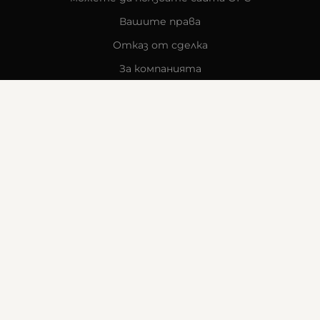
Вашите права
Отказ от сделка
За компанията
Карта на сайта
Контакти
КОНТАКТИ
Goldy's Optic
гр. Стара Загора
бул. „Митрополит Методи Кусев“ 41
0876605131
office:at:goldysoptic.bg