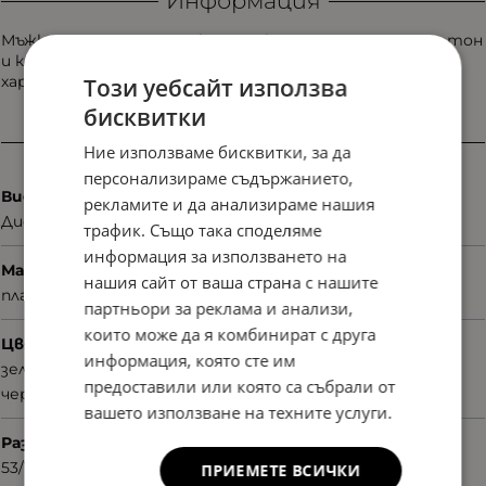
Информация
Мъжка диоптрична рамка Avanti YMC3262 C3 с тъмен тон
и контрастни цветни акценти. Модел с по-изразен
характер и модерно градско излъчване.
Този уебсайт използва
бисквитки
Характеристики
Ние използваме бисквитки, за да
персонализираме съдържанието,
Вид
рекламите и да анализираме нашия
Диоптрични
трафик. Също така споделяме
информация за използването на
Материал
нашия сайт от ваша страна с нашите
пластмаса
партньори за реклама и анализи,
които може да я комбинират с друга
Цвят
информация, която сте им
зелен
предоставили или която са събрали от
черен
вашето използване на техните услуги.
Размер
53/19/145
ПРИЕМЕТЕ ВСИЧКИ