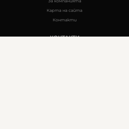
За компанията
Карта на сайта
Контакти
КОНТАКТИ
Goldy's Optic
гр. Стара Загора
бул. „Митрополит Методи Кусев“ 41
0876605131
office:at:goldysoptic.bg
МЕТОДИ НА ПЛАЩАНЕ