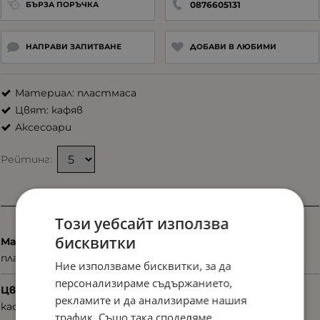
0876605131
БЪРЗА ПОРЪЧКА
НАПРАВИ ЗАПИТВАНЕ
ДОБАВИ В ЛЮБИМИ
Материал: пластмаса
Цвят: кафяв
Аксесоари
Рейтинг:
Характеристики
Този уебсайт използва
бисквитки
Материал
пластмаса
Ние използваме бисквитки, за да
персонализираме съдържанието,
Цвят
рекламите и да анализираме нашия
кафяв
трафик. Също така споделяме