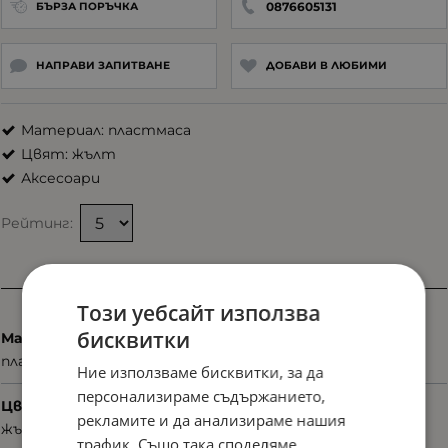
0876605131
БЪРЗА ПОРЪЧКА
НАПРАВИ ЗАПИТВАНЕ
ДОБАВИ В ЛЮБИМИ
Материал: пластмаса
Цвят: жълт
Аксесоари
Рейтинг:
Характеристики
Този уебсайт използва
бисквитки
Материал
пластмаса
Ние използваме бисквитки, за да
персонализираме съдържанието,
Цвят
рекламите и да анализираме нашия
жълт
трафик. Също така споделяме