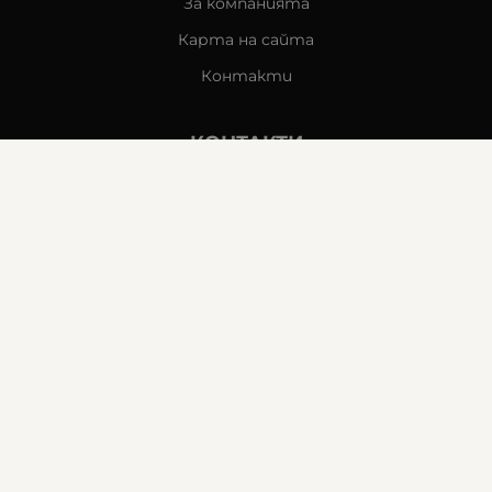
За компанията
Карта на сайта
Контакти
КОНТАКТИ
Goldy's Optic
гр. Стара Загора
бул. „Митрополит Методи Кусев“ 41
0876605131
office:at:goldysoptic.bg
МЕТОДИ НА ПЛАЩАНЕ