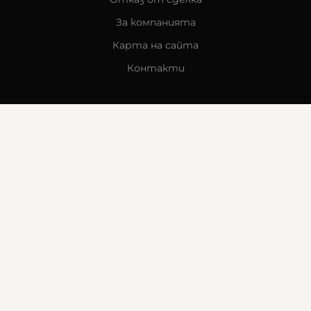
За компанията
Карта на сайта
Контакти
КОНТАКТИ
Goldy's Optic
гр. Стара Загора
бул. „Митрополит Методи Кусев“ 41
0876605131
office:at:goldysoptic.bg
МЕТОДИ НА ПЛАЩАНЕ