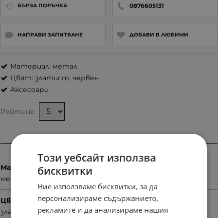
0876605131
БЪРЗА ПОРЪЧКА
НАПРАВИ ЗАПИТВАНЕ
ДОБАВИ В ЛЮБИМИ
Материал: метал
Цвят: златист, червен
Аксесоари
Рейтинг:
Характеристики
Този уебсайт използва
Материал
бисквитки
метал
Ние използваме бисквитки, за да
персонализираме съдържанието,
Цвят
рекламите и да анализираме нашия
златист