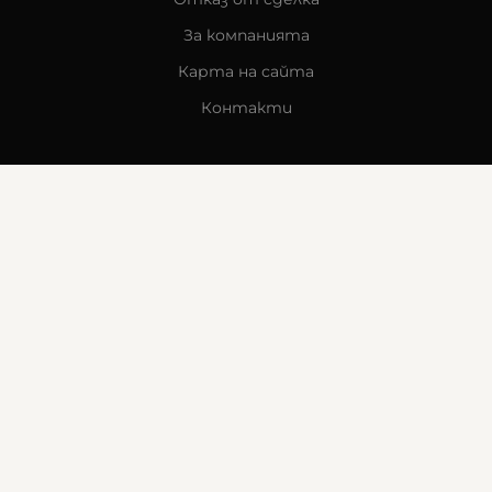
За компанията
Карта на сайта
Контакти
КОНТАКТИ
Goldy's Optic
гр. Стара Загора
бул. „Митрополит Методи Кусев“ 41
0876605131
office:at:goldysoptic.bg
МЕТОДИ НА ПЛАЩАНЕ