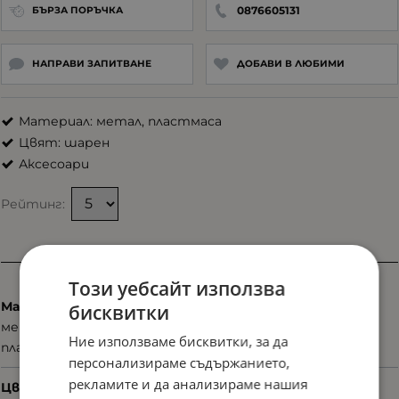
0876605131
БЪРЗА ПОРЪЧКА
НАПРАВИ ЗАПИТВАНЕ
ДОБАВИ В ЛЮБИМИ
Материал: метал, пластмаса
Цвят: шарен
Аксесоари
Рейтинг:
Характеристики
Този уебсайт използва
Материал
бисквитки
метал
Ние използваме бисквитки, за да
пластмаса
персонализираме съдържанието,
рекламите и да анализираме нашия
Цвят