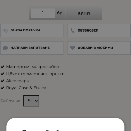
бр.
КУПИ
0876605131
БЪРЗА ПОРЪЧКА
НАПРАВИ ЗАПИТВАНЕ
ДОБАВИ В ЛЮБИМИ
Материал: микрофибър
Цвят: тематичен принт
Аксесоари
Royal Case & Etuica
Рейтинг:
Характеристики