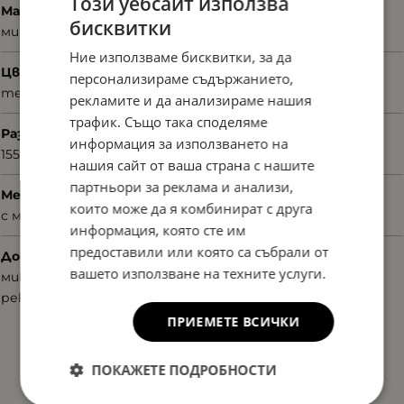
Този уебсайт използва
Материал
бисквитки
микрофибър
Ние използваме бисквитки, за да
Цвят
персонализираме съдържанието,
тематичен принт
рекламите и да анализираме нашия
трафик. Също така споделяме
Размер
информация за използването на
155/66/30
нашия сайт от ваша страна с нашите
партньори за реклама и анализи,
Механизъм на затваряне
които може да я комбинират с друга
с магнит
информация, която сте им
предоставили или която са събрали от
Допълнителни аксесоари
вашето използване на техните услуги.
микрофибърна кърпа
рекламни материали
ПРИЕМЕТЕ ВСИЧКИ
ПОКАЖЕТЕ ПОДРОБНОСТИ