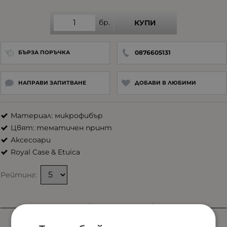
бр.
КУПИ
0876605131
БЪРЗА ПОРЪЧКА
НАПРАВИ ЗАПИТВАНЕ
ДОБАВИ В ЛЮБИМИ
Материал: микрофибър
Цвят: тематичен принт
Аксесоари
Royal Case & Etuica
Рейтинг:
Характеристики