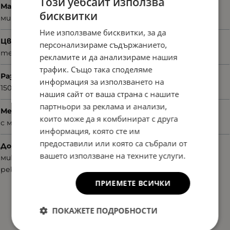
Този уебсайт използва
Материал
бисквитки
микрофибър
Ние използваме бисквитки, за да
Цвят
персонализираме съдържанието,
тематичен принт
рекламите и да анализираме нашия
трафик. Също така споделяме
Размер
информация за използването на
150/51/30
нашия сайт от ваша страна с нашите
партньори за реклама и анализи,
Механизъм на затваряне
които може да я комбинират с друга
с магнит
информация, която сте им
предоставили или която са събрали от
Допълнителни аксесоари
вашето използване на техните услуги.
микрофибърна кърпа
рекламни материали
ПРИЕМЕТЕ ВСИЧКИ
ПОКАЖЕТЕ ПОДРОБНОСТИ