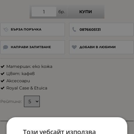
бр.
КУПИ
0876605131
БЪРЗА ПОРЪЧКА
НАПРАВИ ЗАПИТВАНЕ
ДОБАВИ В ЛЮБИМИ
Материал: еко кожа
Цвят: кафяв
Аксесоари
Royal Case & Etuica
Рейтинг:
Характеристики
Този уебсайт използва