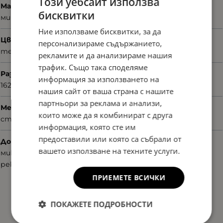
Този уебсайт използва
Материал
бисквитки
микрофибър
Ние използваме бисквитки, за да
Цвят
персонализираме съдържанието,
тематичен принт
рекламите и да анализираме нашия
трафик. Също така споделяме
Размер
информация за използването на
162/62/34
нашия сайт от ваша страна с нашите
партньори за реклама и анализи,
Механизъм на затваряне
които може да я комбинират с друга
стандартен
информация, която сте им
предоставили или която са събрали от
Допълнителни аксесоари
вашето използване на техните услуги.
микрофибърна кърпа
рекламни материали
ПРИЕМЕТЕ ВСИЧКИ
ПОКАЖЕТЕ ПОДРОБНОСТИ