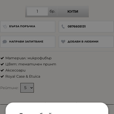
бр.
КУПИ
0876605131
БЪРЗА ПОРЪЧКА
НАПРАВИ ЗАПИТВАНЕ
ДОБАВИ В ЛЮБИМИ
Материал: микрофибър
Цвят: тематичен принт
Аксесоари
Royal Case & Etuica
Рейтинг:
Характеристики