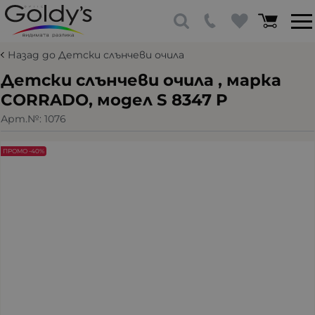
Назад до Детски слънчеви очила
Детски слънчеви очила , марка
CORRADO, модел S 8347 P
Арт.№:
1076
ПРОМО -40%