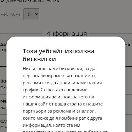
Детски слънчеви очила
Рейтинг:
Информация
Детски слънчеви очила Corrado S-8347 с динамична форма
Този уебсайт използва
и забавен стил. Създадени за движение и игри.
бисквитки
Характеристики
Ние използваме бисквитки, за да
персонализираме съдържанието,
Вид
рекламите и да анализираме нашия
Слънчеви
трафик. Също така споделяме
информация за използването на
Материал
нашия сайт от ваша страна с нашите
пластмаса
партньори за реклама и анализи,
които може да я комбинират с друга
Слънцезащита
информация, която сте им
С поляризация