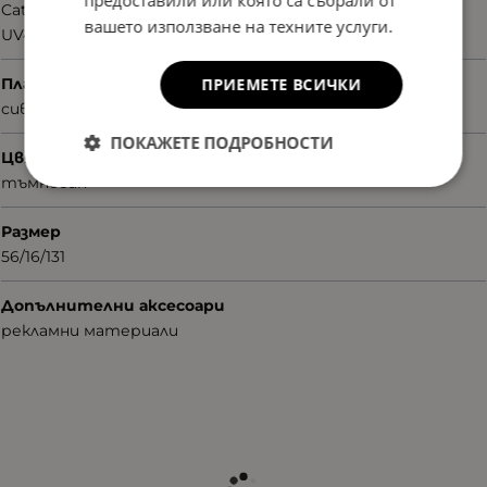
предоставили или която са събрали от
Cat.3
вашето използване на техните услуги.
UV400nm
Плаки
ПРИЕМЕТЕ ВСИЧКИ
сиви
ПОКАЖЕТЕ ПОДРОБНОСТИ
Цвят
тъмносин
Размер
56/16/131
Допълнителни аксесоари
рекламни материали