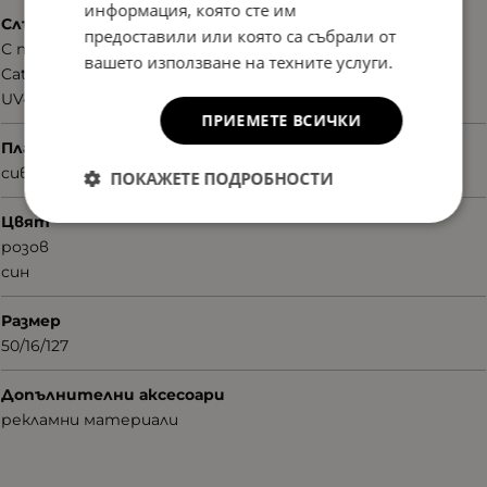
информация, която сте им
Слънцезащита
предоставили или която са събрали от
С поляризация
вашето използване на техните услуги.
Cat.3
UV400nm
ПРИЕМЕТЕ ВСИЧКИ
Плаки
сиви
ПОКАЖЕТЕ ПОДРОБНОСТИ
Цвят
розов
син
Размер
50/16/127
Допълнителни аксесоари
рекламни материали