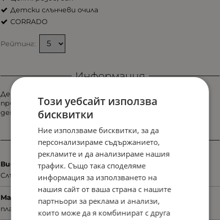
Детски слънчеви очила
CORRADO
Рейтинг:
Информация
Детски слънчеви очила Corrado S-8339 с цветен и
Този уебсайт използва
приятен дизайн. Осигуряват комфорт и защита през
бисквитки
деня.
Ние използваме бисквитки, за да
Характеристики
персонализираме съдържанието,
рекламите и да анализираме нашия
Вид
трафик. Също така споделяме
Слънчеви
информация за използването на
нашия сайт от ваша страна с нашите
Материал
партньори за реклама и анализи,
пластмаса
които може да я комбинират с друга