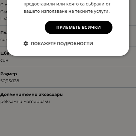
предоставили или която са събрали от
С поляризация
вашето използване на техните услуги.
Cat.3
UV400nm
ПРИЕМЕТЕ ВСИЧКИ
Плаки
сиви
ПОКАЖЕТЕ ПОДРОБНОСТИ
Цвят
син
Размер
50/15/128
Допълнителни аксесоари
рекламни материали