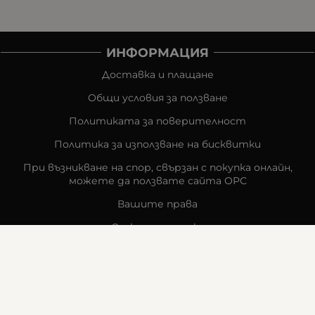
ИНФОРМАЦИЯ
Доставка и плащане
Общи условия за ползване
Политиката за поверителност
Политика за използване на бисквитки
При възникване на спор, свързан с покупка онлайн,
можете да ползвате сайта ОРС
Вашите права
Отказ от сделка
За компанията
Карта на сайта
Контакти