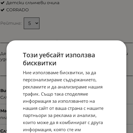
Детски слънчеви очила
CORRADO
Рейтинг:
Информация
Този уебсайт използва
Детски слънчеви очила Corrado S-8332 със свеж дизайн и
удобна конструкция. Създадени за активен ден навън.
бисквитки
Ние използваме бисквитки, за да
Характеристики
персонализираме съдържанието,
рекламите и да анализираме нашия
Вид
трафик. Също така споделяме
Слънчеви
информация за използването на
нашия сайт от ваша страна с нашите
Материал
партньори за реклама и анализи,
пластмаса
които може да я комбинират с друга
информация, която сте им
Слънцезащита