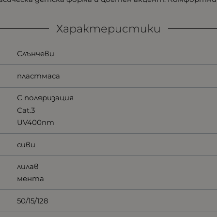
Характеристики
Слънчеви
пластмаса
С поляризация
Cat.3
UV400nm
сиви
лилав
мента
50/15/128