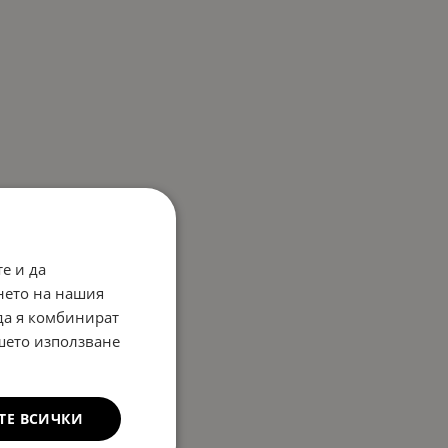
е и да
нето на нашия
 да я комбинират
ашето използване
ТЕ ВСИЧКИ