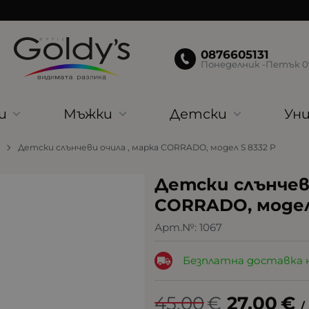
0876605131
Понеделник -Петък 09:
и
Мъжки
Детски
Уни
Детски слънчеви очила , марка CORRADO, модел S 8332 P
Детски слънчеви
CORRADO, модел
Арт.№:
1067
Безплатна доставка 
45.00
€
27.00
€
/