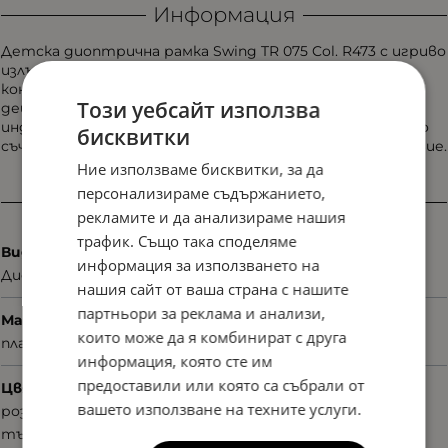
Информация
Детска диоптрична рамка Swing TR 075 Col. R473 с игриво
излъчване и свеж характер. Леката и удобна
конструкция е създадена за активното ежедневие на
Този уебсайт използва
децата, а модерният дизайн добавя настроение и
индивидуалност към всяка детска визия. Модел, който
бисквитки
съчетава комфорт, практичност и цветно присъствие.
Ние използваме бисквитки, за да
персонализираме съдържанието,
Характеристики
рекламите и да анализираме нашия
трафик. Също така споделяме
Вид
информация за използването на
Диоптрични
нашия сайт от ваша страна с нашите
партньори за реклама и анализи,
Материал
които може да я комбинират с друга
пластмаса
информация, която сте им
предоставили или която са събрали от
Цвят
вашето използване на техните услуги.
розов
тъмнолилав