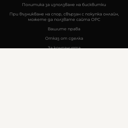
Политика за използване на бисквитки
При възникване на спор, свързан с покупка онлайн,
можете да ползвате сайта ОРС
Вашите права
Отказ от сделка
За компанията
Карта на сайта
Контакти
КОНТАКТИ
Goldy's Optic
гр. Стара Загора
бул. „Митрополит Методи Кусев“ 41
0876605131
office:at:goldysoptic.bg