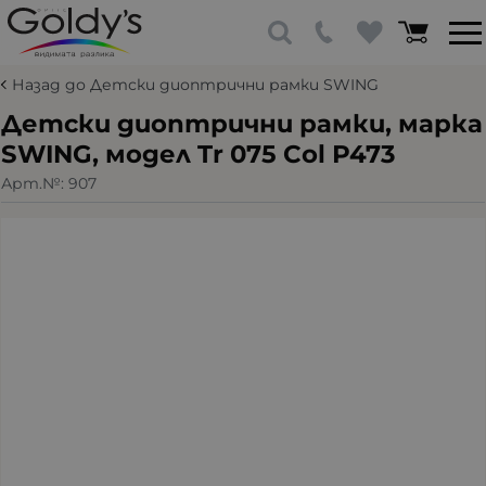
Назад до Детски диоптрични рамки SWING
Детски диоптрични рамки, марка
SWING, модел Tr 075 Col Р473
Арт.№:
907