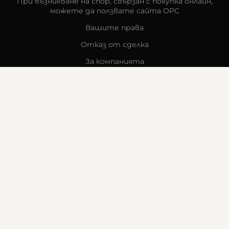
При възникване на спор, свързан с покупка онлайн,
можете да ползвате сайта ОРС
Вашите права
Отказ от сделка
За компанията
Карта на сайта
Контакти
КОНТАКТИ
Goldy's Optic
гр. Стара Загора
бул. „Митрополит Методи Кусев“ 41
0876605131
office:at:goldysoptic.bg