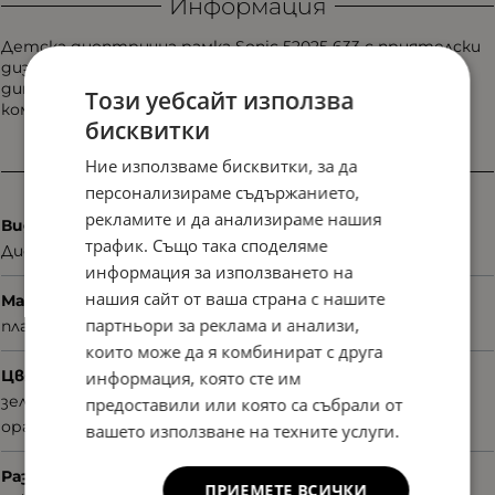
Информация
Детска диоптрична рамка Sonic 52025 633 с приятелски
дизайн и лека конструкция. Създадена да следва
динамичното ежедневие на децата, без да прави
Този уебсайт използва
компромис с комфорта.
бисквитки
Ние използваме бисквитки, за да
Характеристики
персонализираме съдържанието,
рекламите и да анализираме нашия
Вид
трафик. Също така споделяме
Диоптрични
информация за използването на
нашия сайт от ваша страна с нашите
Материал
партньори за реклама и анализи,
пластмаса
които може да я комбинират с друга
Цвят
информация, която сте им
зелен
предоставили или която са събрали от
оранжев
вашето използване на техните услуги.
Размер
ПРИЕМЕТЕ ВСИЧКИ