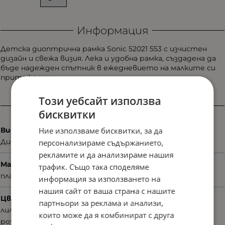
Информация
Детска диоптрична рамка Sonic 52021 553 с изчистен
дизайн и свежа визия. Лека и удобна рамка, създадена да
бъде надежден спътник в ежедневието на малките си
притежатели.
Този уебсайт използва
Характеристики
бисквитки
Ние използваме бисквитки, за да
Вид
Диоптрични
персонализираме съдържанието,
рекламите и да анализираме нашия
Материал
трафик. Също така споделяме
пластмаса
информация за използването на
нашия сайт от ваша страна с нашите
Цвят
партньори за реклама и анализи,
лилав
които може да я комбинират с друга
розов