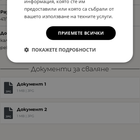
информация, която сте им
предоставили или която са събрали от
Размер
вашето използване на техните услуги.
47/15/135
ПРИЕМЕТЕ ВСИЧКИ
Допълнителни аксесоари
калъф
рекламни материали
ПОКАЖЕТЕ ПОДРОБНОСТИ
Документи за сваляне
Документ 1
1 MB |
JPG
JPG
Документ 2
1 MB |
JPG
JPG