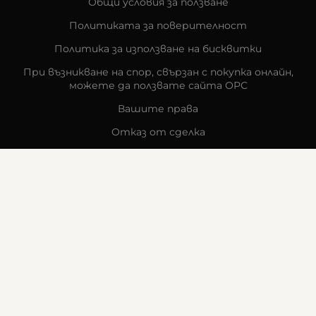
Общи условия за ползване
Политиката за поверителност
Политика за използване на бисквитки
При възникване на спор, свързан с покупка онлайн,
можете да ползвате сайта ОРС
Вашите права
Отказ от сделка
За компанията
Карта на сайта
Контакти
КОНТАКТИ
Goldy's Optic
гр. Стара Загора
бул. „Митрополит Методи Кусев“ 41