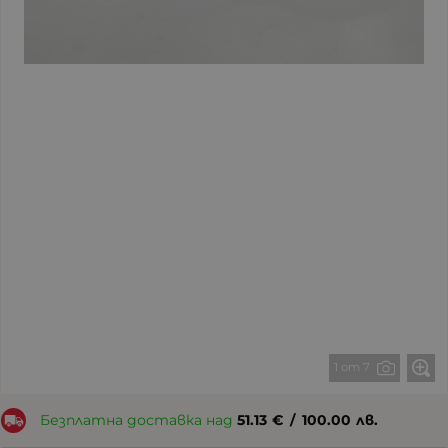
1 от 7
Безплатна доставка над
51.13
€
/
100.00
лв.