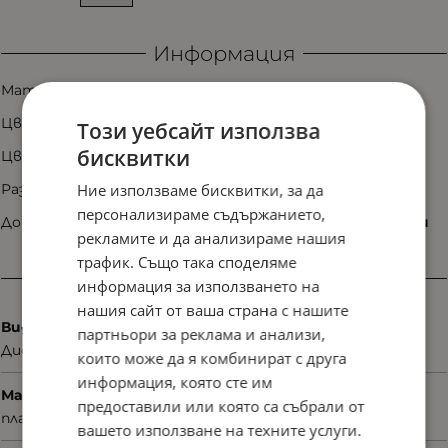
Информация
Материал:
пластмаса
Цвят на рамката:
лилав
Този уебсайт използва
бисквитки
Цвят на плаките:
няма
Ние използваме бисквитки, за да
Размер:
48/16/130
персонализираме съдържанието,
Допълнителни аксесоари:
калъф, рекламни материали
рекламите и да анализираме нашия
трафик. Също така споделяме
Характеристики
информация за използването на
нашия сайт от ваша страна с нашите
Вид
партньори за реклама и анализи,
Диоптрични
които може да я комбинират с друга
информация, която сте им
Материал
предоставили или която са събрали от
пластмаса
вашето използване на техните услуги.