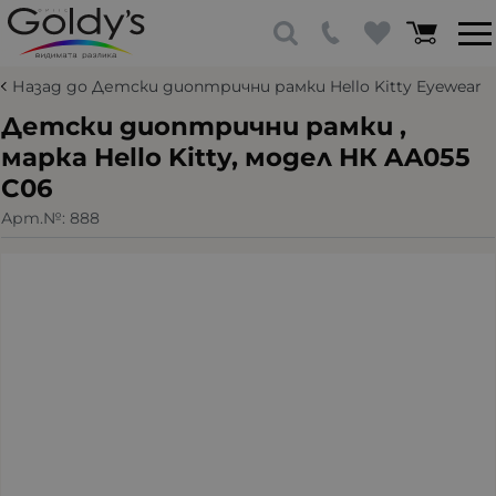
Назад до Детски диоптрични рамки Hello Kitty Eyewear
Детски диоптрични рамки ,
марка Hello Kitty, модел HК AA055
C06
Арт.№:
888