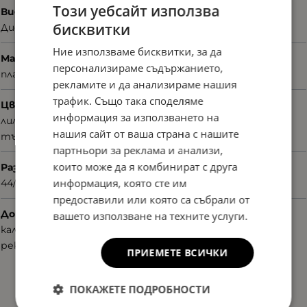
Този уебсайт използва
Вид
бисквитки
Диоптрични
Ние използваме бисквитки, за да
Материал
персонализираме съдържанието,
пластмаса
рекламите и да анализираме нашия
трафик. Също така споделяме
Цвят
информация за използването на
лилав
нашия сайт от ваша страна с нашите
тъмнолилав
партньори за реклама и анализи,
които може да я комбинират с друга
Размер
информация, която сте им
44/17/130
предоставили или която са събрали от
Допълнителни аксесоари
вашето използване на техните услуги.
калъф
рекламни материали
ПРИЕМЕТЕ ВСИЧКИ
ПОКАЖЕТЕ ПОДРОБНОСТИ