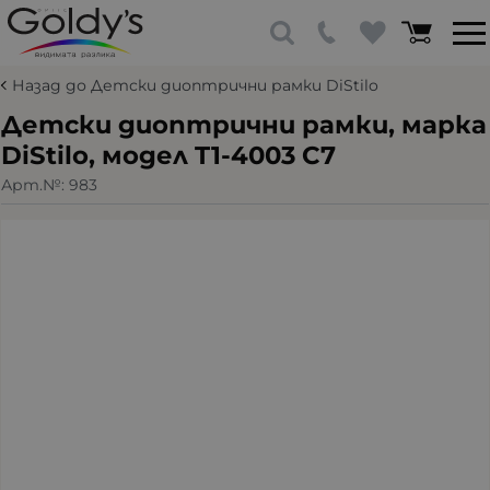
Назад до Детски диоптрични рамки DiStilo
Детски диоптрични рамки, марка
DiStilo, модел T1-4003 С7
Арт.№:
983