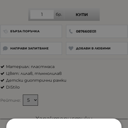
бр.
КУПИ
0876605131
БЪРЗА ПОРЪЧКА
НАПРАВИ ЗАПИТВАНЕ
ДОБАВИ В ЛЮБИМИ
Материал: пластмаса
Цвят: лилав, тъмнолилав
Детски диоптрични рамки
DiStilo
Рейтинг:
Характеристики