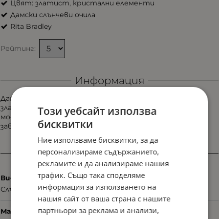
Цвят: златист, кристални елементи
Дамски слънчеви очила
Rita Bradley
Рейтинг:
Информация
Дамски слънчеви очила Rita Bradley RB8109 col. 5 със
златисти детайли и зелени плаки, които придават
Този уебсайт използва
модерно и стилно излъчване. Подходящ избор за
бисквитки
завършена визия с характер.
Ние използваме бисквитки, за да
персонализираме съдържанието,
Характеристики
рекламите и да анализираме нашия
трафик. Също така споделяме
Вид
информация за използването на
Слънчеви
нашия сайт от ваша страна с нашите
партньори за реклама и анализи,
Материал