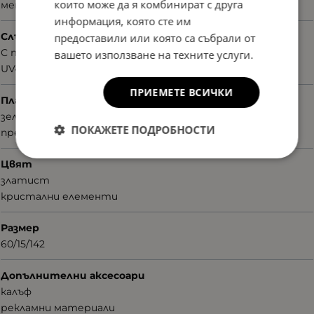
които може да я комбинират с друга
метал
информация, която сте им
Слънцезащита
предоставили или която са събрали от
С поляризация
вашето използване на техните услуги.
UV400nm
ПРИЕМЕТЕ ВСИЧКИ
Плаки
зелени
ПОКАЖЕТЕ ПОДРОБНОСТИ
преливащи
Цвят
златист
кристални елементи
Размер
60/15/142
Допълнителни аксесоари
калъф
рекламни материали