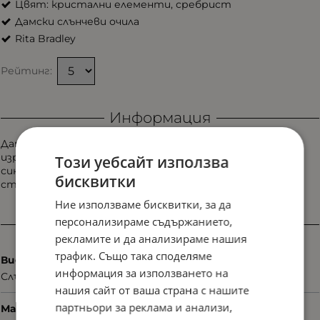
Цвят: кристални елементи, сребрист
Дамски слънчеви очила
Rita Bradley
Рейтинг:
Информация
Дамски слънчеви очила Rita Bradley RB8106 col. 6 с
изразителна форма, сребристи акценти и преливащи
Този уебсайт използва
сини плаки. Моделът комбинира съвременен дизайн и
бисквитки
стилно излъчване с внимание към детайла.
Ние използваме бисквитки, за да
персонализираме съдържанието,
Характеристики
рекламите и да анализираме нашия
трафик. Също така споделяме
Вид
информация за използването на
Слънчеви
нашия сайт от ваша страна с нашите
партньори за реклама и анализи,
Материал