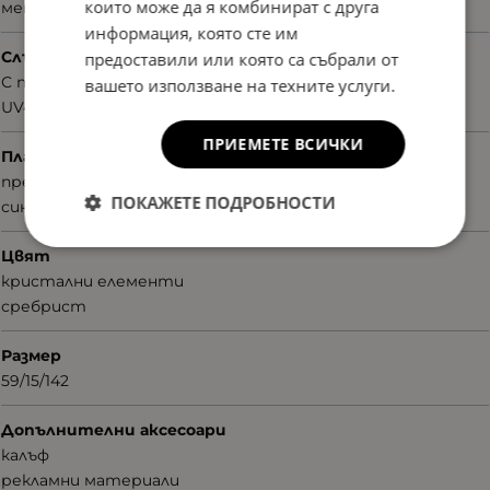
които може да я комбинират с друга
метал
информация, която сте им
Слънцезащита
предоставили или която са събрали от
С поляризация
вашето използване на техните услуги.
UV400nm
ПРИЕМЕТЕ ВСИЧКИ
Плаки
преливащи
ПОКАЖЕТЕ ПОДРОБНОСТИ
сини
Цвят
кристални елементи
сребрист
Размер
59/15/142
Допълнителни аксесоари
калъф
рекламни материали