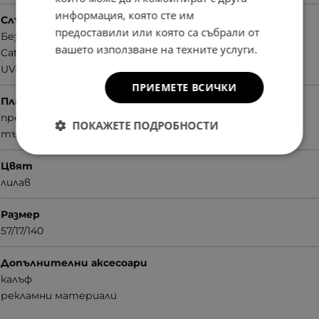
информация, която сте им
Слънцезащита
предоставили или която са събрали от
Без поляризация
вашето използване на техните услуги.
Cat.2
UV400nm
ПРИЕМЕТЕ ВСИЧКИ
Плаки
преливащи
ПОКАЖЕТЕ ПОДРОБНОСТИ
тъмно сиви
Цвят
лилав
Размер
57/17/140
Допълнителни аксесоари
калъф
рекламни материали