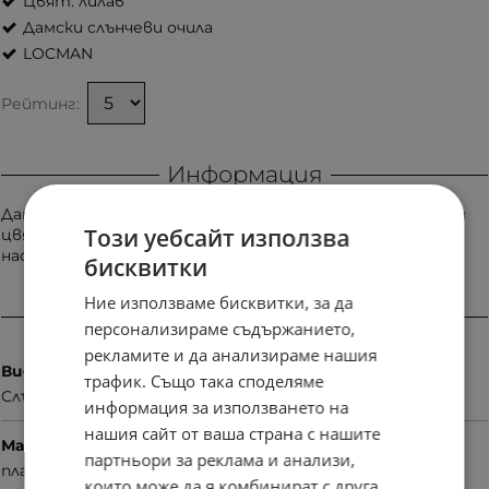
Цвят: лилав
Дамски слънчеви очила
LOCMAN
Рейтинг:
Информация
Дамски слънчеви очила Locman LOCS 034 PUR с наситен
Този уебсайт използва
цвят и артистично излъчване. Модел, който добавя
настроение и индивидуалност.
бисквитки
Ние използваме бисквитки, за да
Характеристики
персонализираме съдържанието,
рекламите и да анализираме нашия
Вид
трафик. Също така споделяме
Слънчеви
информация за използването на
нашия сайт от ваша страна с нашите
Материал
партньори за реклама и анализи,
пластмаса
които може да я комбинират с друга