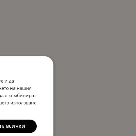
е и да
нето на нашия
 да я комбинират
ашето използване
ТЕ ВСИЧКИ