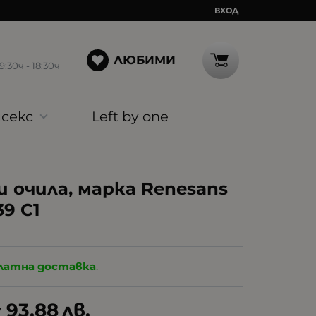
ВХОД
ЛЮБИМИ
30ч - 18:30ч
секс
Left by one
 очила, марка Renesans
9 C1
латна доставка
.
93.88
лв.
/