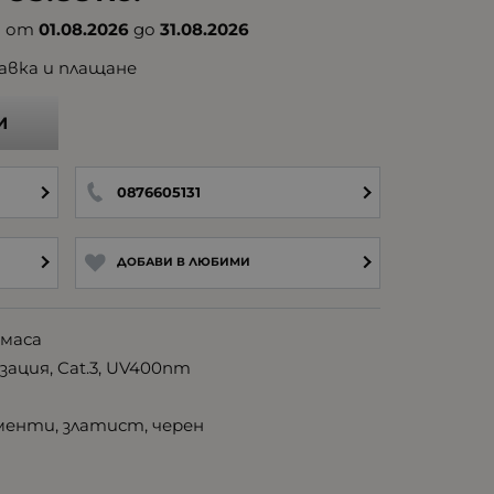
а от
01.08.2026
до
31.08.2026
авка и плащане
И
0876605131
ДОБАВИ В ЛЮБИМИ
тмаса
ация, Cat.3, UV400nm
енти, златист, черен