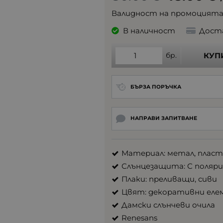
Валидност на промоцият
В наличност
Дост
бр.
КУП
БЪРЗА ПОРЪЧКА
НАПРАВИ ЗАПИТВАНЕ
Материал: метал, плас
Слънцезащита: С поляриз
Плаки: преливащи, сиви
Цвят: декоративни елем
Дамски слънчеви очила
Renesans