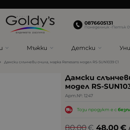
0876605131
Понеделник -Петък 09:
и
Мъжки
Детски
Уни
Дамски слънчеви очила, марка Renesans модел RS-SUN1039 C1
Дамски слънчеви
модел RS-SUN103
Арт.№:
1247
Този продукт е с
безп
80.00
€
48.00
€