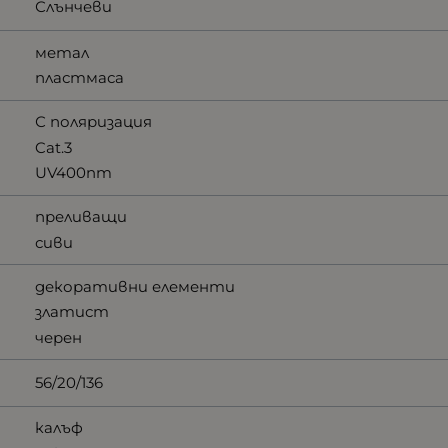
Слънчеви
метал
пластмаса
С поляризация
Cat.3
UV400nm
преливащи
сиви
декоративни елементи
златист
черен
56/20/136
калъф