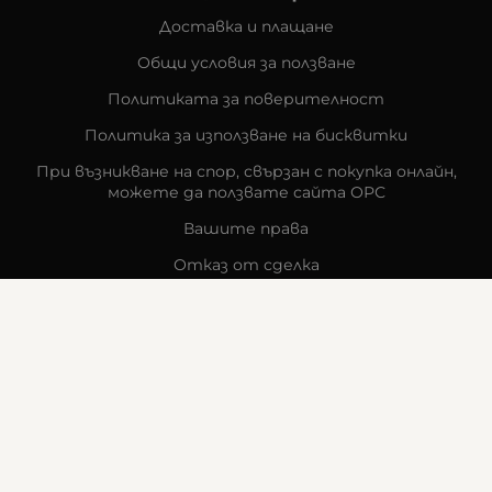
Доставка и плащане
Общи условия за ползване
Политиката за поверителност
Политика за използване на бисквитки
При възникване на спор, свързан с покупка онлайн,
можете да ползвате сайта ОРС
Вашите права
Отказ от сделка
За компанията
Карта на сайта
Контакти
КОНТАКТИ
Goldy's Optic