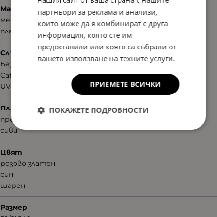
Материал
партньори за реклама и анализи,
метал
които може да я комбинират с друга
пластмаса
информация, която сте им
предоставили или която са събрали от
Слънцезащита
вашето използване на техните услуги.
Без поляризация
Cat.2
ПРИЕМЕТЕ ВСИЧКИ
UV400nm
Плаки
ПОКАЖЕТЕ ПОДРОБНОСТИ
преливащи
сиви
Цвят
розово златен
син
шарен
Размер