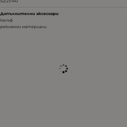
52/21/140
Допълнителни аксесоари
калъф
рекламни материали