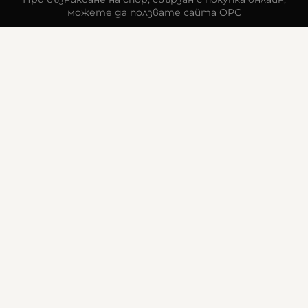
можете да ползвате сайта ОРС
Вашите права
Отказ от сделка
За компанията
Карта на сайта
Контакти
КОНТАКТИ
Goldy's Optic
гр. Стара Загора
бул. „Митрополит Методи Кусев“ 41
0876605131
office:at:goldysoptic.bg