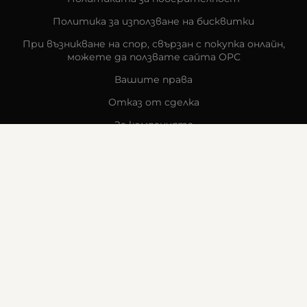
Политика за използване на бисквитки
При възникване на спор, свързан с покупка онлайн,
можете да ползвате сайта ОРС
Вашите права
Отказ от сделка
За компанията
Карта на сайта
Контакти
КОНТАКТИ
Goldy's Optic
гр. Стара Загора
бул. „Митрополит Методи Кусев“ 41
0876605131
office:at:goldysoptic.bg