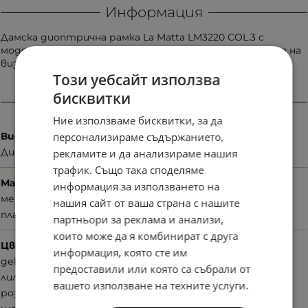
Информация
Дамска диоптрична рамка La Matta LM3220 COL.3 с
модерна форма и детайли, които добавят дълбочина на
визията. Отличителен модел с артистичен почерк.
Този уебсайт използва
бисквитки
Характеристики
Ние използваме бисквитки, за да
персонализираме съдържанието,
Вид
Диоптрични
рекламите и да анализираме нашия
трафик. Също така споделяме
Материал
информация за използването на
метал
нашия сайт от ваша страна с нашите
пластмаса
партньори за реклама и анализи,
които може да я комбинират с друга
Цвят
информация, която сте им
декоративни елементи
предоставили или която са събрали от
лилав
вашето използване на техните услуги.
розов