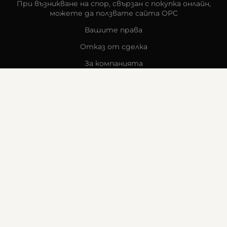
При възникване на спор, свързан с покупка онлайн,
можете да ползвате сайта ОРС
Вашите права
Отказ от сделка
За компанията
Карта на сайта
Контакти
КОНТАКТИ
Goldy's Optic
гр. Стара Загора
бул. „Митрополит Методи Кусев“ 41
0876605131
office:at:goldysoptic.bg