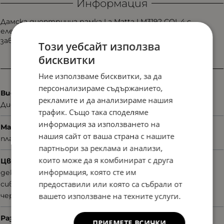
Информация
Дамска диоптрична рамка La Matta LM3192 COL.4 с
елегантна форма и фин дизайнерски детайл. Придава
завършеност и леко бижутериен ефект.
Този уебсайт използва
бисквитки
Характеристики
Ние използваме бисквитки, за да
персонализираме съдържанието,
Вид
рекламите и да анализираме нашия
Диоптрични
трафик. Също така споделяме
информация за използването на
Материал
нашия сайт от ваша страна с нашите
пластмаса
партньори за реклама и анализи,
които може да я комбинират с друга
Цвят
информация, която сте им
декоративни елементи
предоставили или която са събрали от
сив
вашето използване на техните услуги.
черен
Размер
ПРИЕМЕТЕ ВСИЧКИ