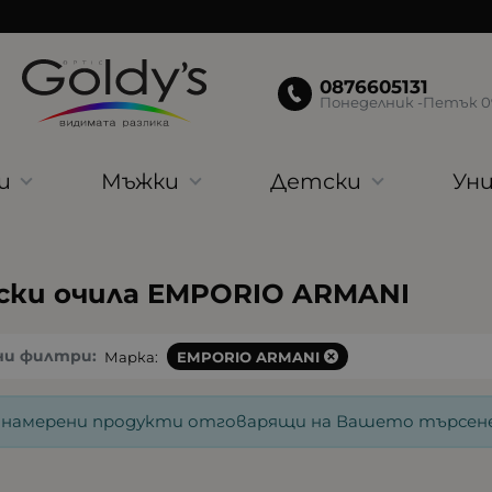
0876605131
Понеделник -Петък 09:
и
Мъжки
Детски
Уни
ски очила EMPORIO ARMANI
ни филтри:
Марка:
EMPORIO ARMANI
 намерени продукти отговарящи на Вашето търсене