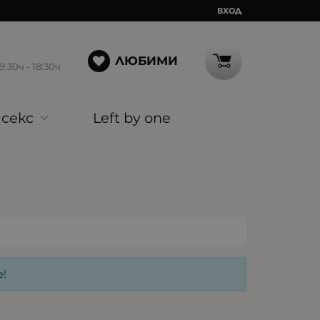
ВХОД
ЛЮБИМИ
30ч - 18:30ч
секс
Left by one
!