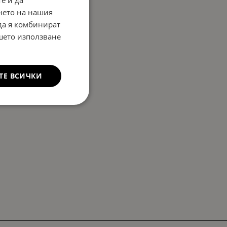
е и да
нето на нашия
 да я комбинират
ашето използване
ТЕ ВСИЧКИ