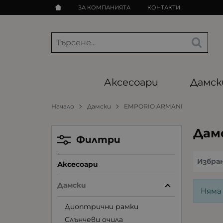
ЗА КОМПАНИЯТА
КОНТАКТИ
Аксесоари
Дамск
Начало
Дамски
EMPORIO ARMANI
Дам
Филтри
Избра
Аксесоари
Дамски
Няма
Диоптрични рамки
Слънчеви очила