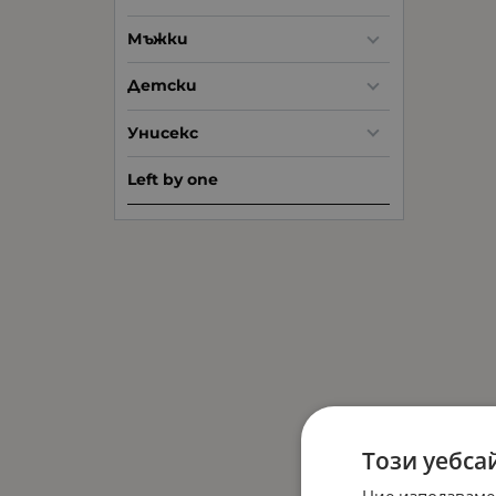
Мъжки
Детски
Унисекс
Left by one
Този уебса