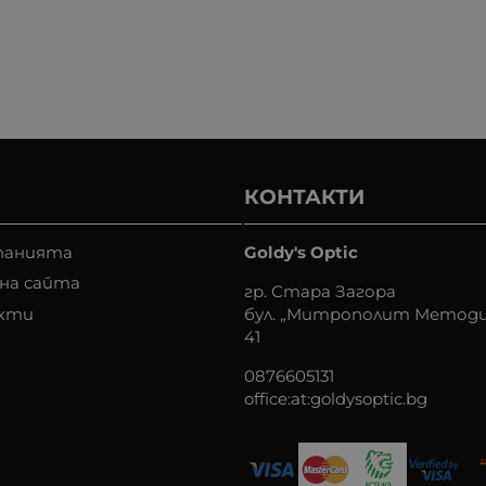
КОНТАКТИ
панията
Goldy's Optic
на сайта
гр. Стара Загора
кти
бул. „Митрополит Методи
41
0876605131
office:at:goldysoptic.bg