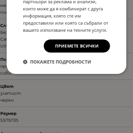
партньори за реклама и анализи,
метал
които може да я комбинират с друга
пластмаса
информация, която сте им
предоставили или която са събрали от
Слънцезащита
вашето използване на техните услуги.
Без поляризация
Cat.2
ПРИЕМЕТЕ ВСИЧКИ
UV400nm
Плаки
ПОКАЖЕТЕ ПОДРОБНОСТИ
преливащи
сиви
Цвят
златист
черен
Размер
53/19/135