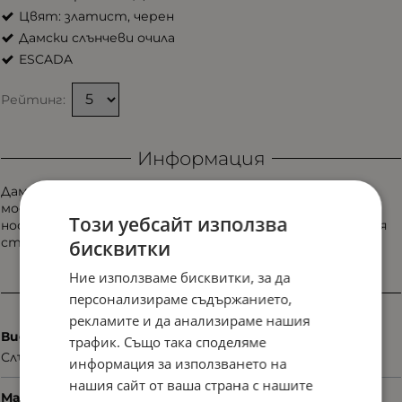
Цвят: златист, черен
Дамски слънчеви очила
ESCADA
Рейтинг:
Информация
Дамски слънчеви очила ESCADA SES-A68 Col.0990 с
модерна геометрия и елегантно излъчване. Моделът
Този уебсайт използва
носи характерния луксозен почерк на марката и добавя
стилен акцент към всяка съвременна визия.
бисквитки
Ние използваме бисквитки, за да
Характеристики
персонализираме съдържанието,
рекламите и да анализираме нашия
Вид
трафик. Също така споделяме
Слънчеви
информация за използването на
нашия сайт от ваша страна с нашите
Материал