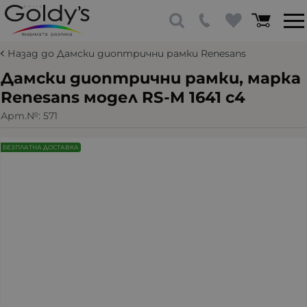
Назад до Дамски диоптрични рамки Renesans
Дамски диоптрични рамки, марка
Renesans модел RS-M 1641 с4
Арт.№:
571
БЕЗПЛАТНА ДОСТАВКА