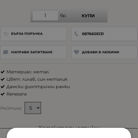
бр.
КУПИ
0876605131
БЪРЗА ПОРЪЧКА
НАПРАВИ ЗАПИТВАНЕ
ДОБАВИ В ЛЮБИМИ
Материал: метал
Цвят: лилав, син металик
Дамски диоптрични рамки
Renesans
Рейтинг:
Характеристики