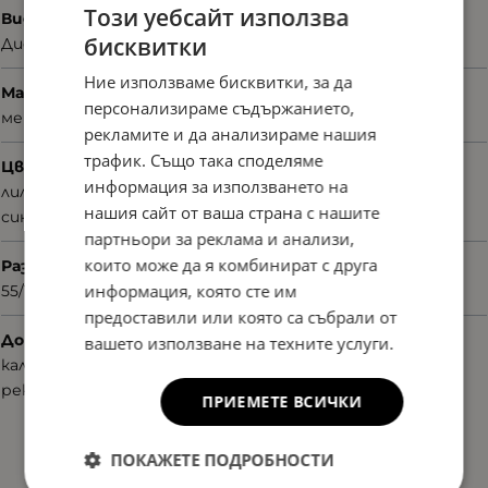
Този уебсайт използва
Вид
бисквитки
Диоптрични
Ние използваме бисквитки, за да
Материал
персонализираме съдържанието,
метал
рекламите и да анализираме нашия
трафик. Също така споделяме
Цвят
информация за използването на
лилав
нашия сайт от ваша страна с нашите
син металик
партньори за реклама и анализи,
които може да я комбинират с друга
Размер
информация, която сте им
55/17/140
предоставили или която са събрали от
Допълнителни аксесоари
вашето използване на техните услуги.
калъф
рекламни материали
ПРИЕМЕТЕ ВСИЧКИ
ПОКАЖЕТЕ ПОДРОБНОСТИ