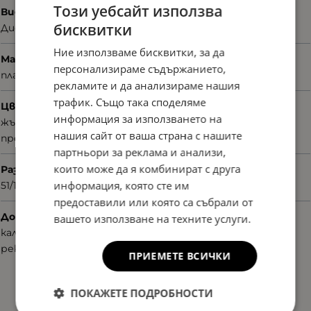
Този уебсайт използва
Вид
бисквитки
Диоптрични
Ние използваме бисквитки, за да
Материал
персонализираме съдържанието,
пластмаса
рекламите и да анализираме нашия
трафик. Също така споделяме
Цвят
информация за използването на
жълт отекък
нашия сайт от ваша страна с нашите
прозрачен
партньори за реклама и анализи,
които може да я комбинират с друга
Размер
информация, която сте им
51/19/145
предоставили или която са събрали от
Допълнителни аксесоари
вашето използване на техните услуги.
калъф
рекламни материали
ПРИЕМЕТЕ ВСИЧКИ
ПОКАЖЕТЕ ПОДРОБНОСТИ