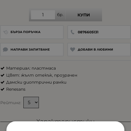
бр.
КУПИ
0876605131
БЪРЗА ПОРЪЧКА
НАПРАВИ ЗАПИТВАНЕ
ДОБАВИ В ЛЮБИМИ
Материал: пластмаса
Цвят: жълт отекък, прозрачен
Дамски диоптрични рамки
Renesans
Рейтинг:
Характеристики