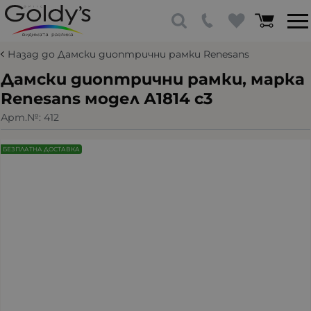
Назад до Дамски диоптрични рамки Renesans
Дамски диоптрични рамки, марка
Renesans модел А1814 с3
Арт.№:
412
БЕЗПЛАТНА ДОСТАВКА