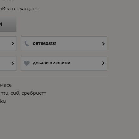
авка и плащане
И
0876605131
ДОБАВИ В ЛЮБИМИ
тмаса
ти, сив, сребрист
ки