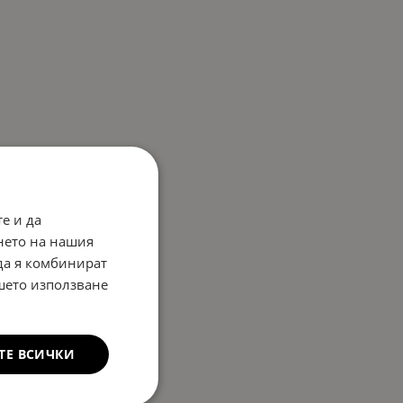
е и да
нето на нашия
 да я комбинират
ашето използване
ТЕ ВСИЧКИ