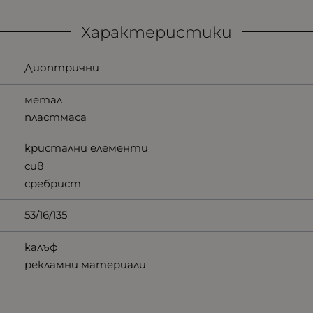
Характеристики
Диоптрични
метал
пластмаса
кристални елементи
сив
сребрист
53/16/135
калъф
рекламни материали