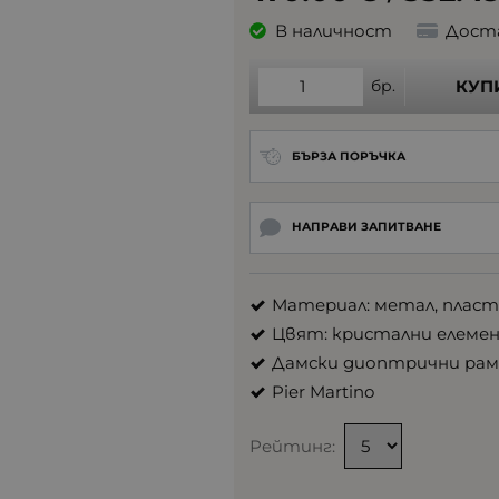
В наличност
Дост
бр.
КУП
БЪРЗА ПОРЪЧКА
НАПРАВИ ЗАПИТВАНЕ
Материал: метал, плас
Цвят: кристални елемен
Дамски диоптрични рам
Pier Martino
Рейтинг: