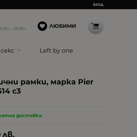
ВХОД
ЛЮБИМИ
30ч - 18:30ч
секс
Left by one
чни рамки, марка Pier
14 c3
латна доставка
.
9
лв.