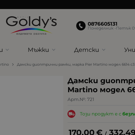
0876605131
Понеделник -Петък 09:
и
Мъжки
Детски
Уни
rtino
Дамски диоптрични рамки, марка Pier Martino модел 6614 c3
Дамски диоптри
Martino модел 66
Арт.№:
721
Този продукт е с
безп
170.00
€
332.4
/