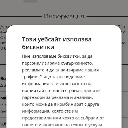
Информация
Дамска диоптрична рамка Oliviero Contini OV4288 Col. 04 с
елегантно оформена конструкция и съвременен почерк.
Съчетава лекота, комфорт и характерната за
Този уебсайт използва
италианския дизайн способност да превръща семплото
бисквитки
в впечатляващо.
Ние използваме бисквитки, за да
персонализираме съдържанието,
Характеристики
рекламите и да анализираме нашия
трафик. Също така споделяме
Вид
информация за използването на
Диоптрични
нашия сайт от ваша страна с нашите
партньори за реклама и анализи,
Материал
които може да я комбинират с друга
метал
информация, която сте им
пластмаса
предоставили или която са събрали от
Цвят
вашето използване на техните услуги.