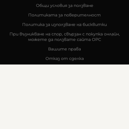
Общи условия за ползване
Политиката за поверителност
Политика за използване на бисквитки
При възникване на спор, свързан с покупка онлайн,
можете да ползвате сайта ОРС
Вашите права
Отказ от сделка
За компанията
Карта на сайта
Контакти
КОНТАКТИ
Goldy's Optic
гр. Стара Загора
бул. „Митрополит Методи Кусев“ 41