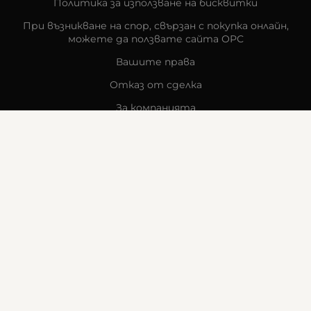
Политика за използване на бисквитки
При възникване на спор, свързан с покупка онлайн,
можете да ползвате сайта ОРС
Вашите права
Отказ от сделка
За компанията
Карта на сайта
Контакти
КОНТАКТИ
Goldy's Optic
гр. Стара Загора
бул. „Митрополит Методи Кусев“ 41
0876605131
office:at:goldysoptic.bg