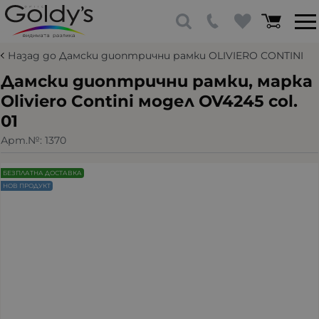
Назад до Дамски диоптрични рамки OLIVIERO CONTINI
Дамски диоптрични рамки, марка
Oliviero Contini модел OV4245 col.
01
Арт.№:
1370
БЕЗПЛАТНА ДОСТАВКА
НОВ ПРОДУКТ