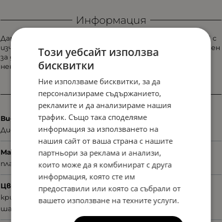
Информация
Дамска диоптрична рамка Oliviero Contini OV4245 Col. 01 с
изчистена линия и деликатен характер. Модел, създаден
Този уебсайт използва
за дами, които предпочитат стилни аксесоари с
бисквитки
ненатрапчиво, но запомнящо се излъчване.
Ние използваме бисквитки, за да
Характеристики
персонализираме съдържанието,
рекламите и да анализираме нашия
трафик. Също така споделяме
Вид
информация за използването на
Диоптрични
нашия сайт от ваша страна с нашите
партньори за реклама и анализи,
Материал
пластмаса
които може да я комбинират с друга
информация, която сте им
Цвят
предоставили или която са събрали от
кристални елементи
вашето използване на техните услуги.
шарен