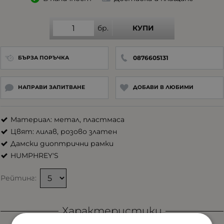
бр.
КУПИ
0876605131
БЪРЗА ПОРЪЧКА
НАПРАВИ ЗАПИТВАНЕ
ДОБАВИ В ЛЮБИМИ
Материал: метал, пластмаса
Цвят: лилав, розово златен
Дамски диоптрични рамки
HUMPHREY'S
Рейтинг:
Характеристики