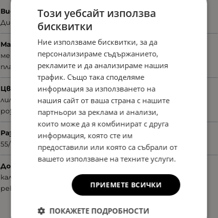
Този уебсайт използва
Вид
Диоптрични
бисквитки
Ние използваме бисквитки, за да
Материал
персонализираме съдържанието,
метал
рекламите и да анализираме нашия
пластмаса
трафик. Също така споделяме
информация за използването на
Цвят
нашия сайт от ваша страна с нашите
лилав
розово златен
партньори за реклама и анализи,
които може да я комбинират с друга
Размер
информация, която сте им
55/15/140
предоставили или която са събрали от
вашето използване на техните услуги.
Допълнителни аксесоари
калъф
ПРИЕМЕТЕ ВСИЧКИ
рекламни материали
ПОКАЖЕТЕ ПОДРОБНОСТИ