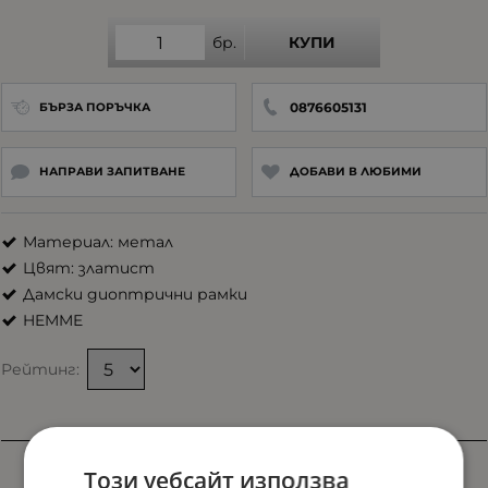
бр.
КУПИ
0876605131
БЪРЗА ПОРЪЧКА
НАПРАВИ ЗАПИТВАНЕ
ДОБАВИ В ЛЮБИМИ
Материал: метал
Цвят: златист
Дамски диоптрични рамки
HEMME
Рейтинг:
Характеристики
Този уебсайт използва