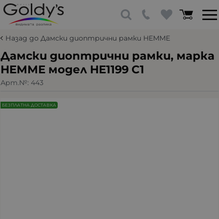
Назад до Дамски диоптрични рамки HEMME
Дамски диоптрични рамки, марка
HEMME модел HE1199 С1
Арт.№:
443
БЕЗПЛАТНА ДОСТАВКА