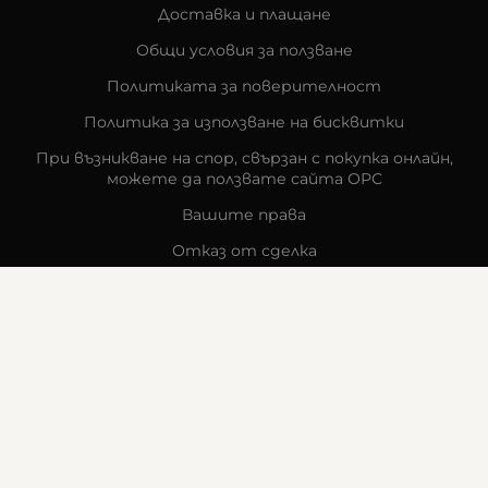
Доставка и плащане
Общи условия за ползване
Политиката за поверителност
Политика за използване на бисквитки
При възникване на спор, свързан с покупка онлайн,
можете да ползвате сайта ОРС
Вашите права
Отказ от сделка
За компанията
Карта на сайта
Контакти
КОНТАКТИ
Goldy's Optic