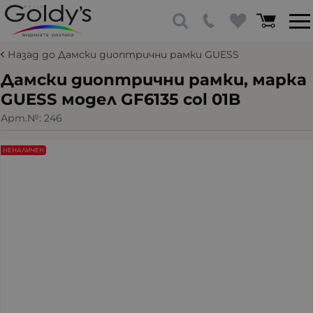
Назад до Дамски диоптрични рамки GUESS
Дамски диоптрични рамки, марка
GUESS модел GF6135 col 01B
Арт.№:
246
НЕНАЛИЧЕН