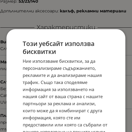
Размер:
53/23/140
Допълнителни аксесоари:
калъф, рекламни материали
Характеристики
Вид
Този уебсайт използва
Слънчеви
бисквитки
Ние използваме бисквитки, за да
Материал
персонализираме съдържанието,
пластмаса
рекламите и да анализираме нашия
трафик. Също така споделяме
Слънцезащита
Без поляризация
информация за използването на
Cat.3
нашия сайт от ваша страна с нашите
UV400nm
партньори за реклама и анализи,
които може да я комбинират с друга
Плаки
информация, която сте им
преливащи
предоставили или която са събрали от
тъмно сиви
вашето използване на техните услуги.