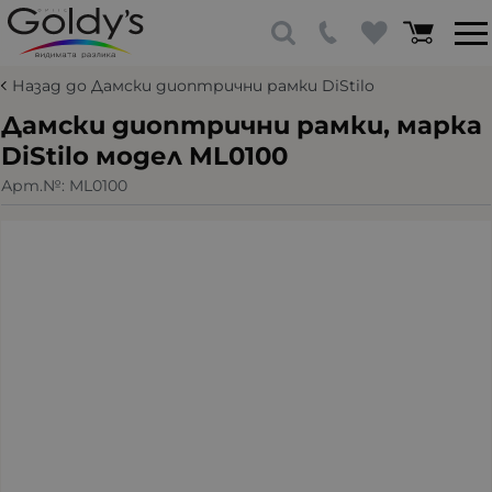
Назад до Дамски диоптрични рамки DiStilo
Дамски диоптрични рамки, марка
DiStilo модел ML0100
Арт.№:
ML0100