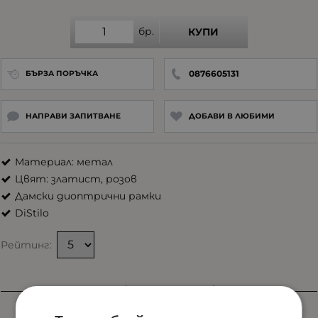
бр.
КУПИ
0876605131
БЪРЗА ПОРЪЧКА
НАПРАВИ ЗАПИТВАНЕ
ДОБАВИ В ЛЮБИМИ
Материал: метал
Цвят: златист, розов
Дамски диоптрични рамки
DiStilo
Рейтинг:
Характеристики